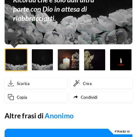
è
solo
dall'altra
parte
con
Dio
in
Scarica
Crea
attesa
Copia
Condividi
di
riabbracciarti.
Altre frasi di
Anonimo