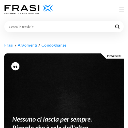
Cerca
in
frasix.it
Frasi
Argomenti
Condoglianze
Nessuno
ci
lascia
per
sempre.
Ricorda
che