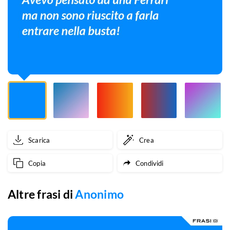
sono
riuscito
a
farla
entrare
nella
busta!
Scarica
Crea
Copia
Condividi
Altre frasi di
Anonimo