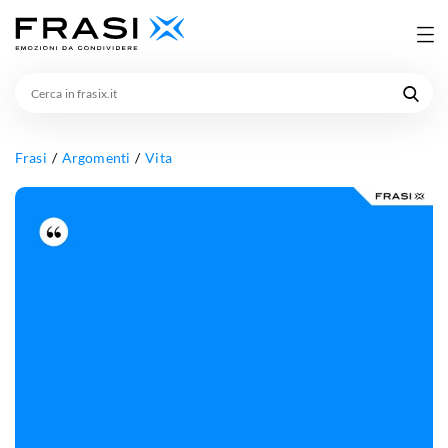
Cerca
in
frasix.it
Frasi
Argomenti
Vita
L'ottimismo
è
il
profumo
della
vita.