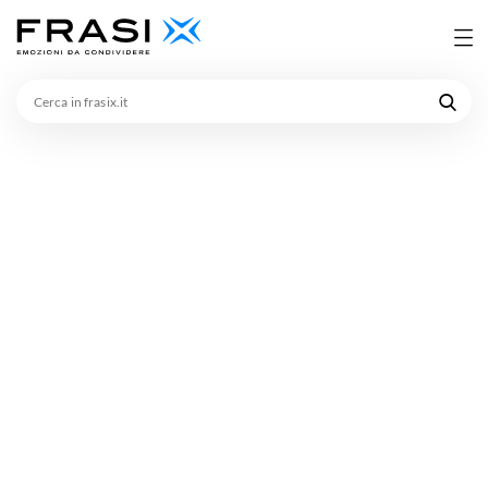
Cerca
in
frasix.it