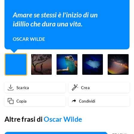
un
idillio
che
dura
una
vita.
Scarica
Crea
Copia
Condividi
Altre frasi di
Oscar Wilde