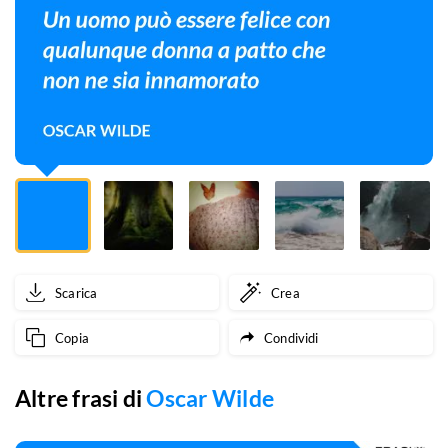
qualunque
donna
a
patto
che
non
ne
sia
Scarica
Crea
innamorato
Copia
Condividi
Altre frasi di
Oscar Wilde