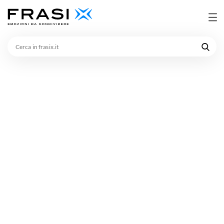
Cerca
in
frasix.it