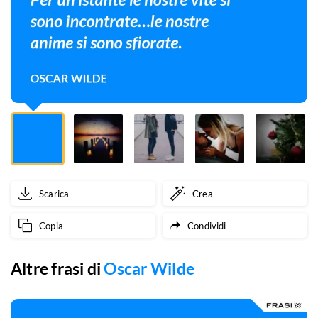
sono
incontrate…
le
nostre
anime
si
sono
Scarica
Crea
sfiorate.
Copia
Condividi
Altre frasi di
Oscar Wilde