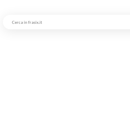
Cerca
in
frasix.it