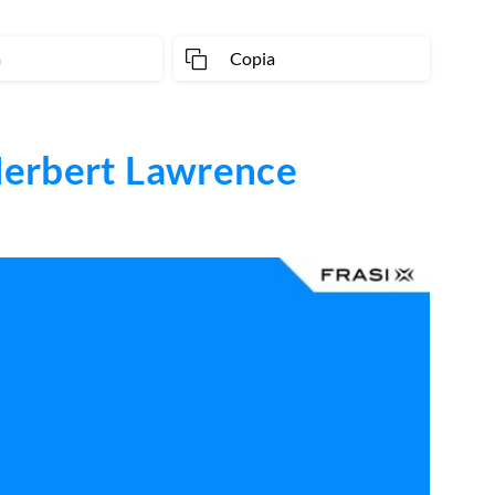
a
Copia
Herbert Lawrence