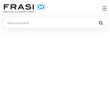
Cerca
in
frasix.it