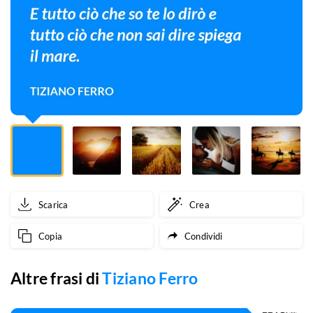
lo
dirò
e
tutto
ciò
che
non
sai
Scarica
Crea
dire
Copia
Condividi
spiega
il
Altre frasi di
Tiziano Ferro
mare.