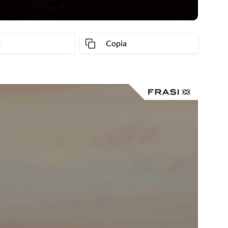
a
Copia