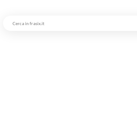
Cerca
in
frasix.it