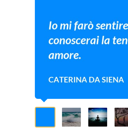
del
mio
amore.