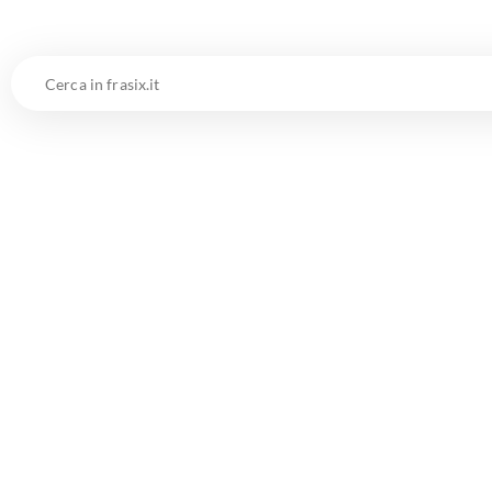
Cerca
in
frasix.it