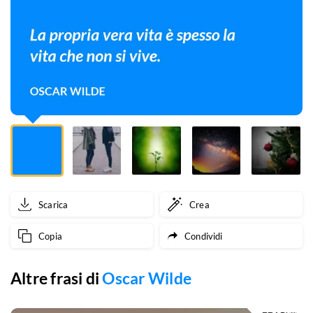
la
vita
che
non
si
vive.
Scarica
Crea
Copia
Condividi
Altre frasi di
Oscar Wilde