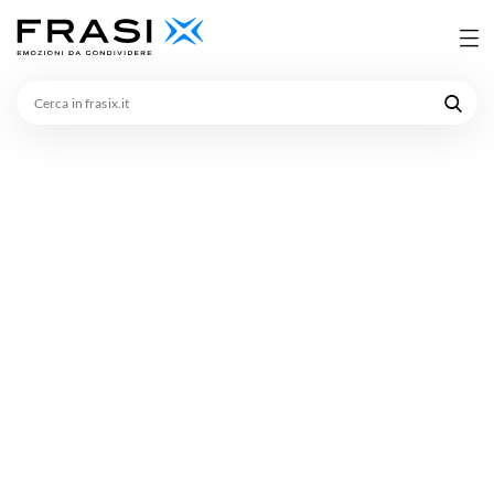
Cerca
in
frasix.it