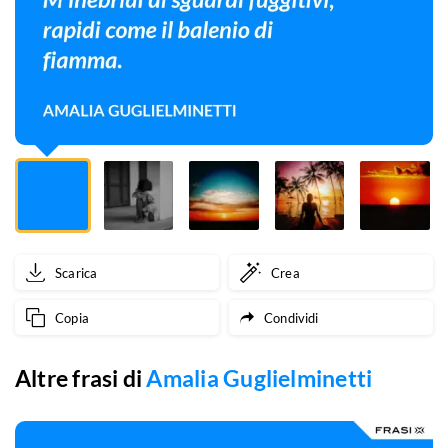
balenio
di
fiamma.
Scarica
Crea
Copia
Condividi
Altre frasi di
Amalia Guglielminetti