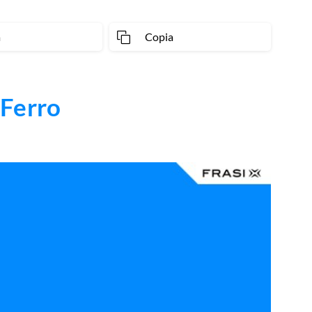
a
Copia
 Ferro