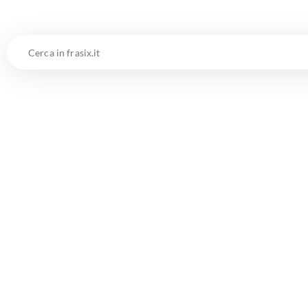
Cerca
in
frasix.it