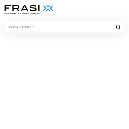
Cerca
in
frasix.it