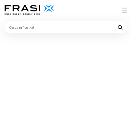
Cerca
in
frasix.it