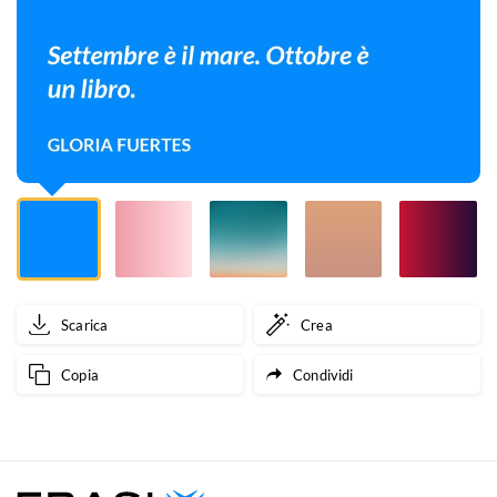
un
libro.
Scarica
Crea
Copia
Condividi