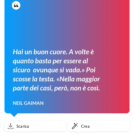
e
ruzzolavano
giù
dagli
alberi.
Scarica
Crea