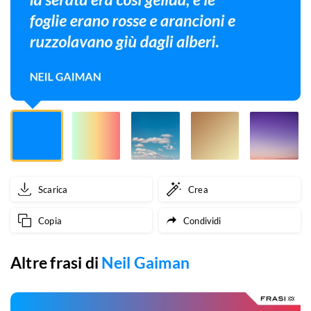
serata
era
così
gelida,
e
le
foglie
Scarica
Crea
erano
Copia
Condividi
rosse
e
Altre frasi di
Neil Gaiman
arancioni