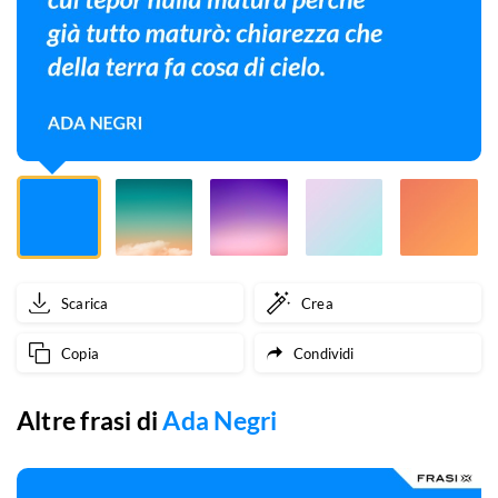
matura
perché
già
tutto
maturò:
chiarezza
che
Scarica
Crea
della
Copia
Condividi
terra
fa
Altre frasi di
Ada Negri
cosa