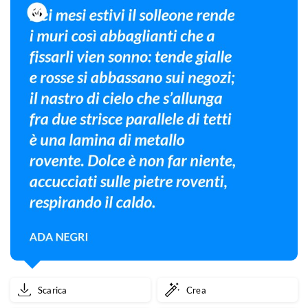
di
cielo.
Scarica
Crea