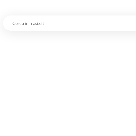
Cerca
in
frasix.it