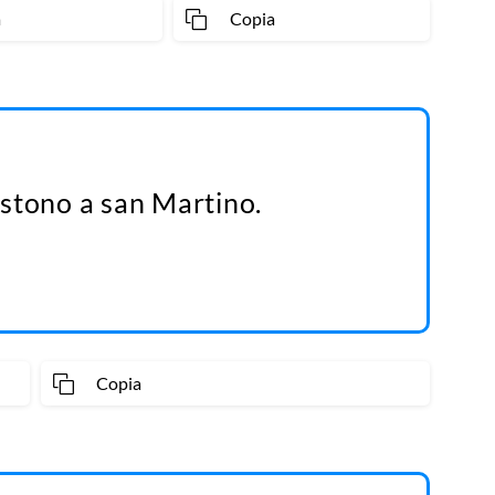
a
Copia
vestono a san Martino.
Copia