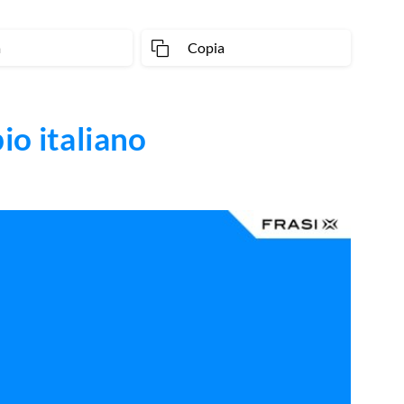
a
Copia
io italiano