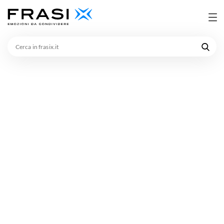
Cerca
in
frasix.it