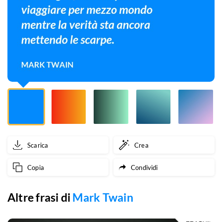
viaggiare
per
mezzo
mondo
mentre
la
verità
sta
Scarica
Crea
ancora
Copia
Condividi
mettendo
le
Altre frasi di
Mark Twain
scarpe.