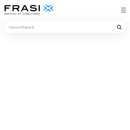
Cerca
in
frasix.it