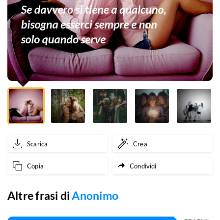
bisogna
esserci
sempre
e
non
solo
quando
serve
Scarica
Crea
Copia
Condividi
Altre frasi di
Anonimo