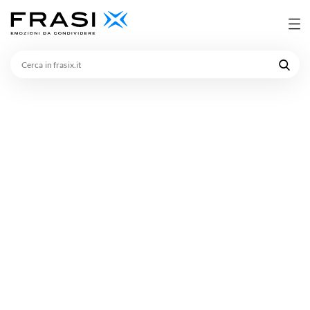
Cerca
in
frasix.it