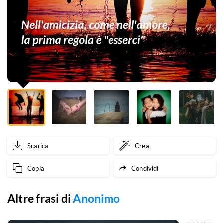
è
"esserci"
Scarica
Crea
Copia
Condividi
Altre frasi di
Anonimo