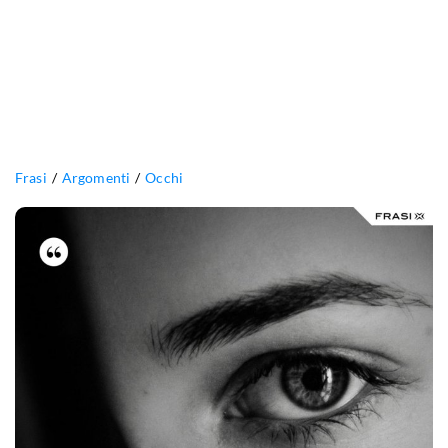
Frasi
Argomenti
Occhi
Hai
un
sangue,
un
respiro.
Sei