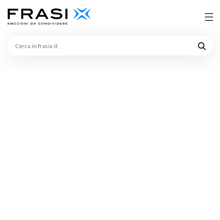
Cerca
in
frasix.it