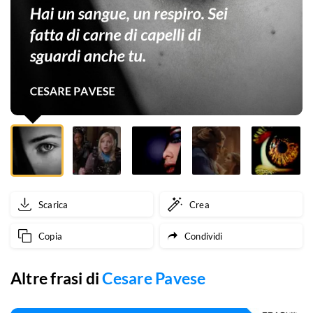
fatta
di
carne
di
capelli
di
sguardi
anche
Scarica
Crea
tu.
Copia
Condividi
Altre frasi di
Cesare Pavese