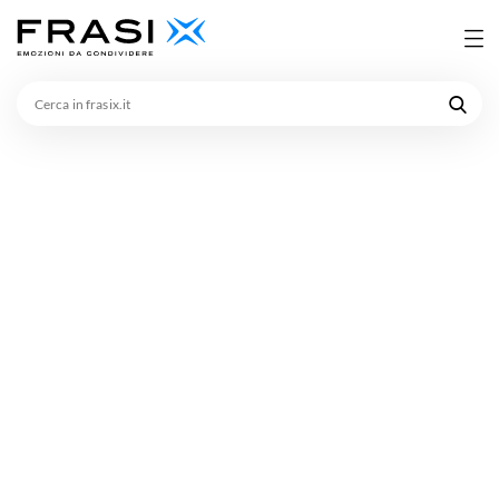
Cerca
in
frasix.it