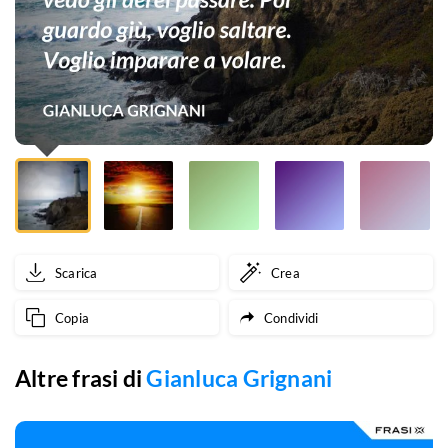
aerei
passare.
Poi
guardo
giù,
voglio
saltare.
Scarica
Crea
Voglio
Copia
Condividi
imparare
a
Altre frasi di
Gianluca Grignani
volare.