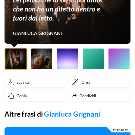
non
ho
un
difetto
dentro
e
fuori
Scarica
Crea
dal
Copia
Condividi
letto.
Altre frasi di
Gianluca Grignani