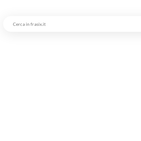
Cerca
in
frasix.it