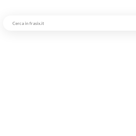
Cerca
in
frasix.it