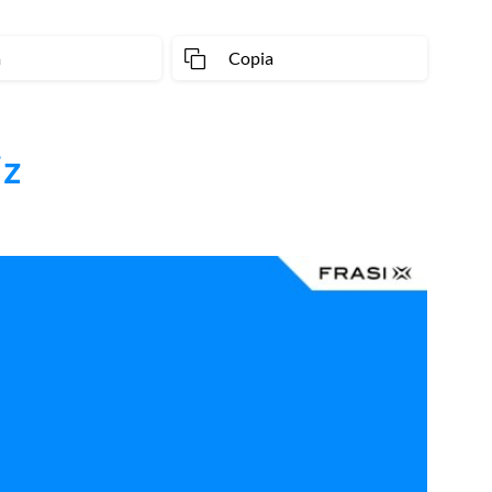
a
Copia
iz