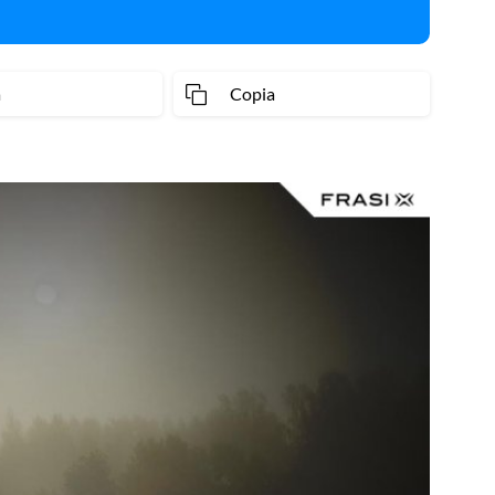
a
Copia