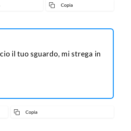
a
Copia
io il tuo sguardo, mi strega in
Copia