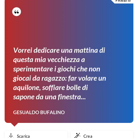
Arlecchina
queste
ostinate
gramaglie.
Scarica
Crea