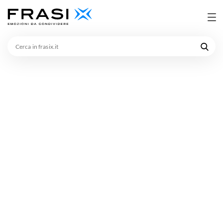
Cerca
in
frasix.it