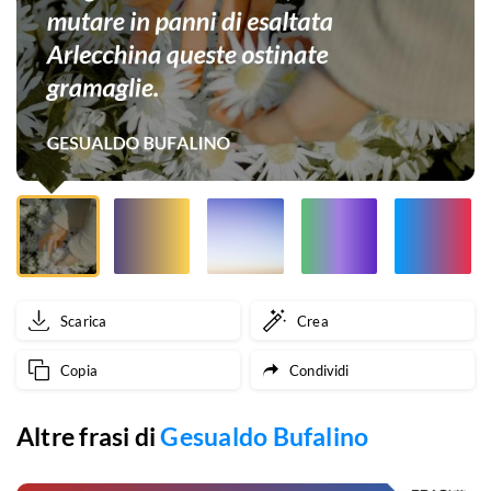
basta
a
rendere
allegra
l’anima
vedova,
a
mutare
Scarica
Crea
in
Copia
Condividi
panni
di
Altre frasi di
Gesualdo Bufalino
esaltata