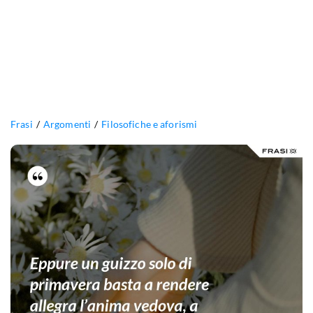
Frasi
Argomenti
Filosofiche e aforismi
Eppure
un
guizzo
solo
di
primavera