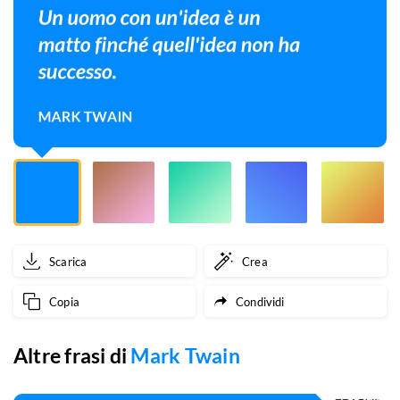
matto
finché
quell'idea
non
ha
successo.
Scarica
Crea
Copia
Condividi
Altre frasi di
Mark Twain