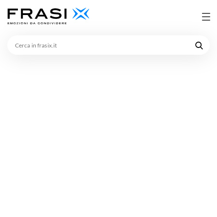
Cerca
in
frasix.it