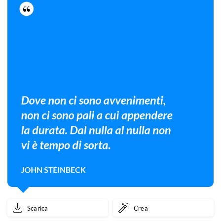
È
questa
la
cosa
importante.
Scarica
Crea