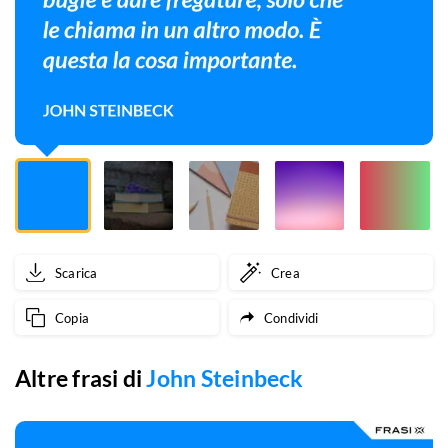
e
dare
fregature,
solo
che
le
chiama
Scarica
Crea
in
Copia
Condividi
un
altro
Altre frasi di
John Steinbeck
modo.