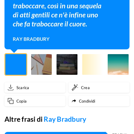
momento
nasca
l'amicizia.
Come
ne
riempire
una
caraffa
Scarica
Crea
gocci
Copia
Condividi
a
goccia,
Altre frasi di
Ray Bradbury
c'è