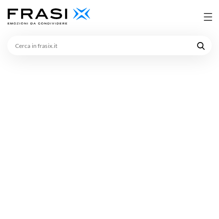
Cerca
in
frasix.it