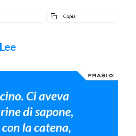
a
Copia
 Lee