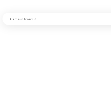
Cerca
in
frasix.it