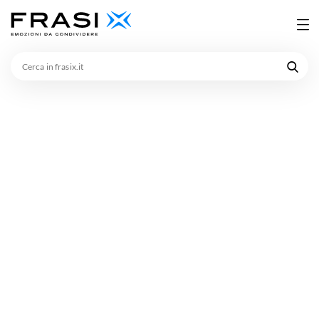
Cerca
in
frasix.it