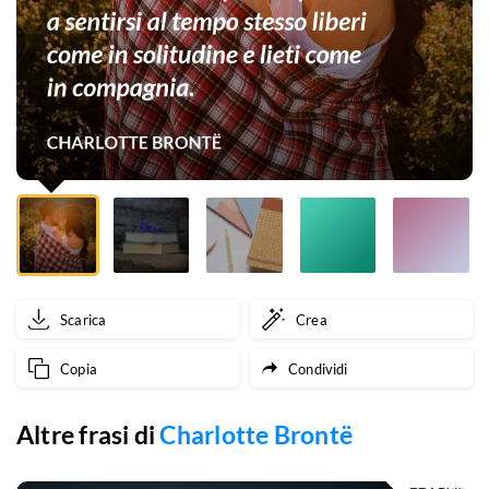
sentirsi
al
tempo
stesso
liberi
come
in
solitudine
Scarica
Crea
e
Copia
Condividi
lieti
come
Altre frasi di
Charlotte Brontë
in