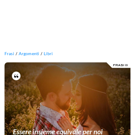
Frasi
Argomenti
Libri
Essere
insieme
equivale
per
noi
a