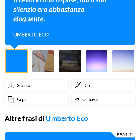
silenzio
era
abbastanza
eloquente.
Scarica
Crea
Copia
Condividi
Altre frasi di
Umberto Eco