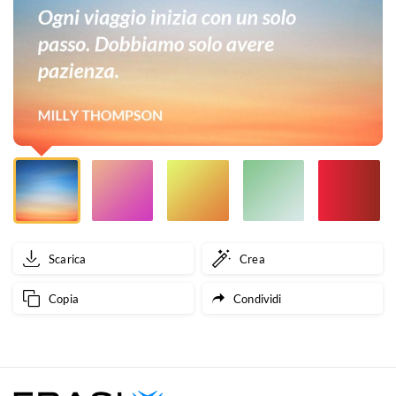
passo.
Dobbiamo
solo
avere
pazienza.
Scarica
Crea
Copia
Condividi