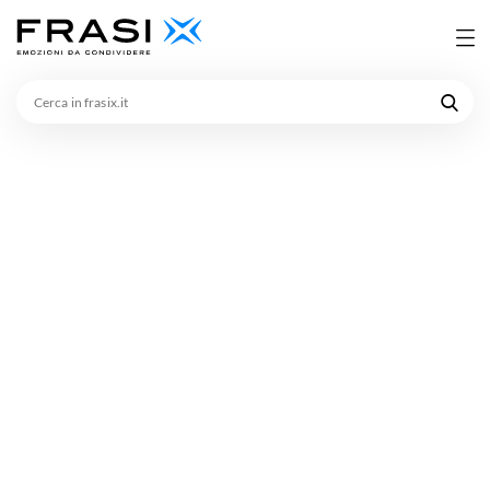
Cerca
in
frasix.it