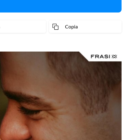
a
Copia