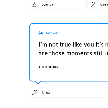
Scarica
Cre
CANZONI
I’m not true like you it’
are those moments still i
THE KOLORS
Crea