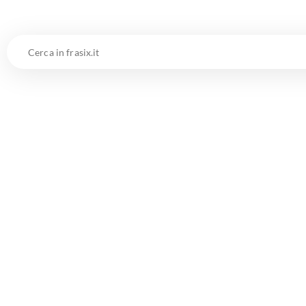
Cerca
in
frasix.it