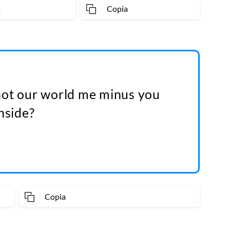
a
Copia
s not our world me minus you
nside?
Copia