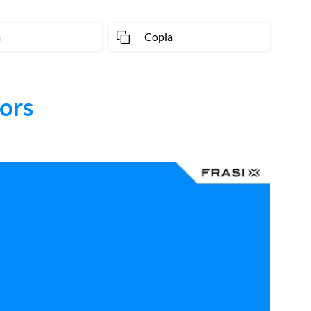
a
Copia
ors