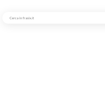
Cerca
in
frasix.it