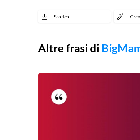
Scarica
Cre
Altre frasi di
BigMa