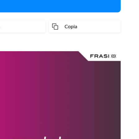
a
Copia