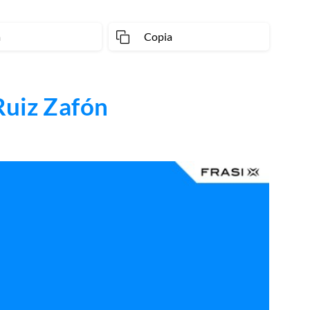
a
Copia
Ruiz Zafón