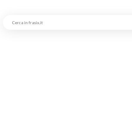
Cerca
in
frasix.it