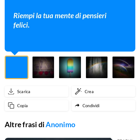
felici.
Scarica
Crea
Copia
Condividi
Altre frasi di
Anonimo