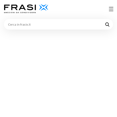
Cerca
in
frasix.it