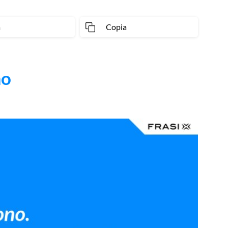
a
Copia
mo