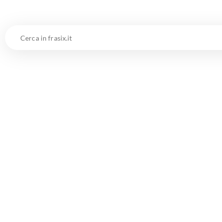
Cerca
in
frasix.it