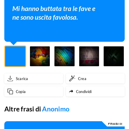
ne
sono
uscita
favolosa.
Scarica
Crea
Copia
Condividi
Altre frasi di
Anonimo