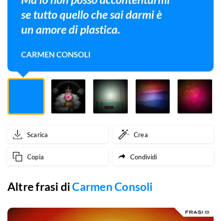
quello
che
sai
darmi
è
un
amore
Scarica
Crea
di
Copia
Condividi
plastica.
Altre frasi di
Carmen Consoli