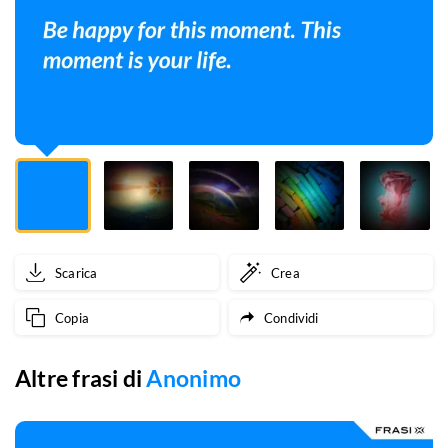
is
your
life.
Scarica
Crea
Copia
Condividi
Altre frasi di
Anonimo