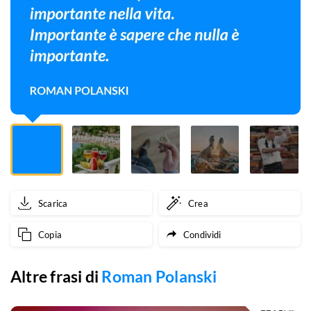
importante
nella
vita.
Importante
è
sapere
che
nulla
Scarica
Crea
è
Copia
Condividi
importante.
Altre frasi di
Roman Polanski