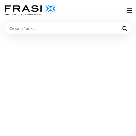
Cerca
in
frasix.it