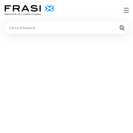
Cerca
in
frasix.it