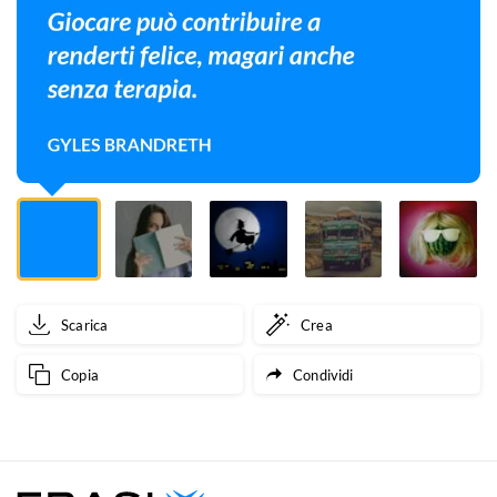
magari
anche
senza
terapia.
Scarica
Crea
Copia
Condividi