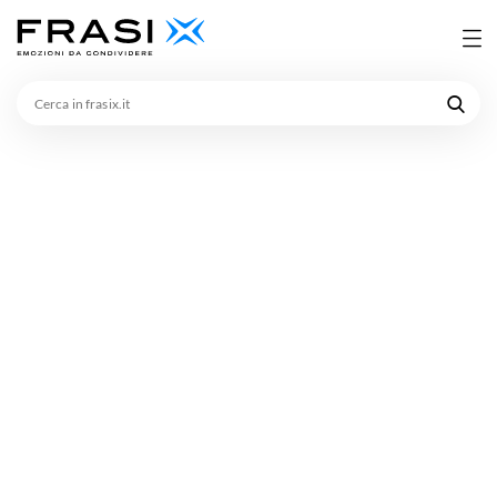
Cerca
in
frasix.it