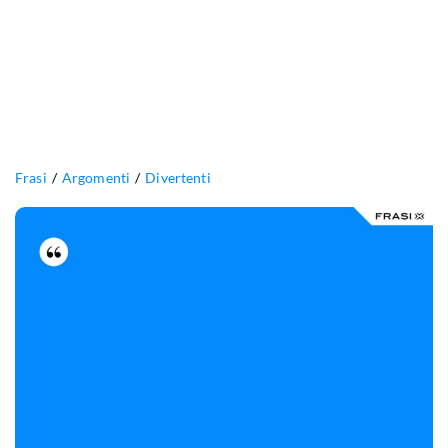
Frasi
Argomenti
Divertenti
Giocare
può
contribuire
a
renderti
felice,