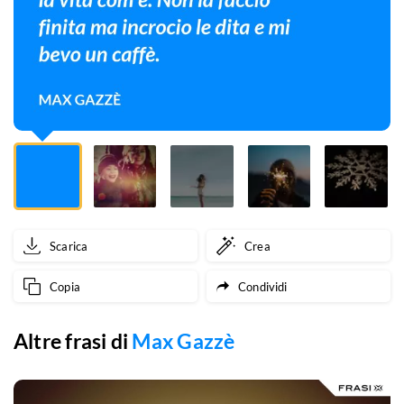
vita
com’è.
Non
la
faccio
finita
ma
Scarica
Crea
incrocio
Copia
Condividi
le
dita
Altre frasi di
Max Gazzè
e