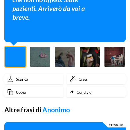
ho
offeso.
Siate
pazienti.
Arriverò
da
voi
Scarica
Crea
a
Copia
Condividi
breve.
Altre frasi di
Anonimo