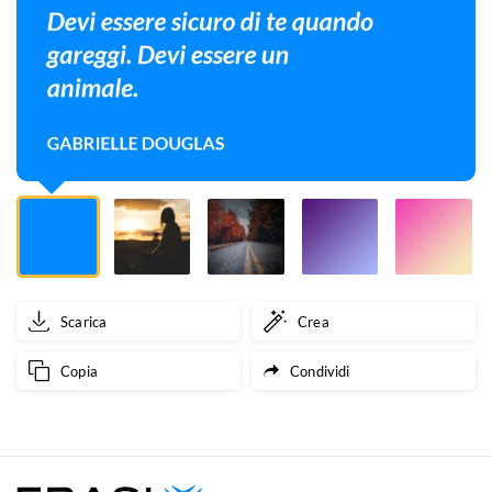
gareggi.
Devi
essere
un
animale.
Scarica
Crea
Copia
Condividi