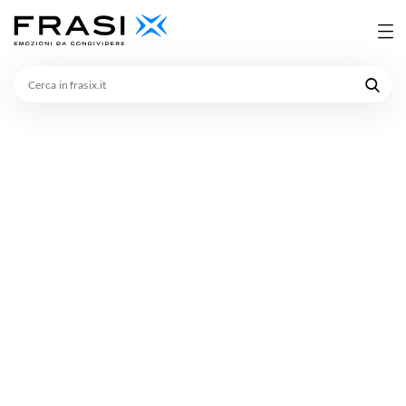
Cerca
in
frasix.it