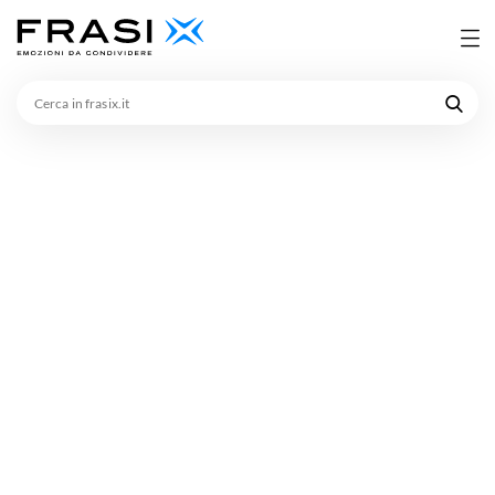
Cerca
in
frasix.it