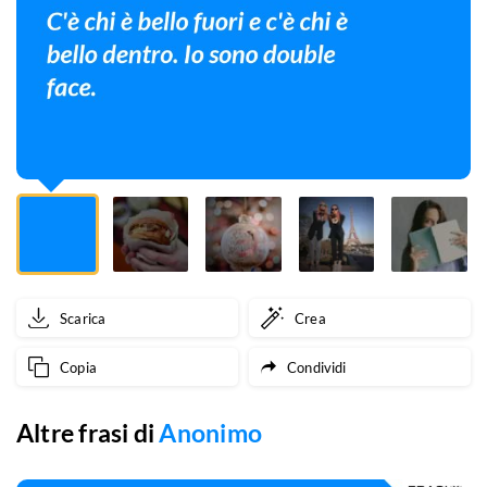
c'è
chi
è
bello
dentro.
Io
sono
double
Scarica
Crea
face.
Copia
Condividi
Altre frasi di
Anonimo